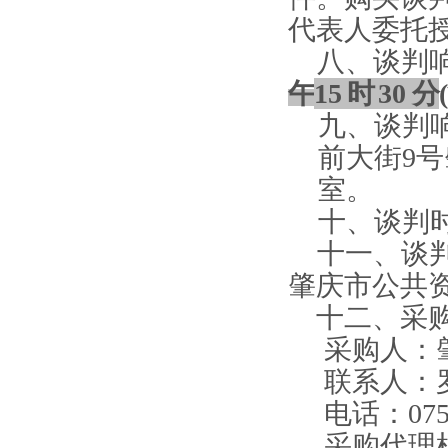
代表人委托
八、谈判
午
15
时
30
分
九、谈判
前大街
9
室
。
十、谈判
十
一
、谈
肇庆市公共
十
二
、采
采购人：
联系人：
电话：
07
采购代理