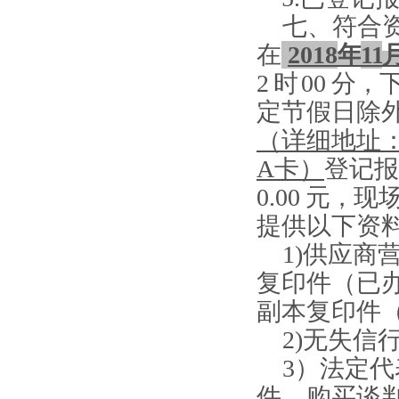
七、
符合
在
2018
年
11
2
时
00
分，
定节假日除
（
详细地址
A卡
）
登记报
0.00
元，
现
提供
以下资
1)供应
复印件（已
副本复印件
2)无失信
3
）
法定代
件。购买谈